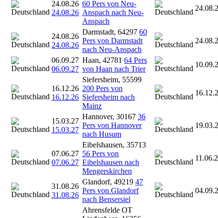
24.08.26
60 Pers von Neu-
24.08.
24.08.26
Anspach nach Neu-
Anspach
Darmstadt, 64297
60
24.08.26
Pers von Darmstadt
24.08.
24.08.26
nach Neu-Anspach
06.09.27
Haan, 42781
64 Pers
10.09.
06.09.27
von Haan nach Trier
Siefersheim, 55599
16.12.26
200 Pers von
16.12.
16.12.26
Siefersheim nach
Mainz
Hannover, 30167
36
15.03.27
Pers von Hannover
19.03.
15.03.27
nach Husum
Eibelshausen, 35713
07.06.27
56 Pers von
11.06.
07.06.27
Eibelshausen nach
Mengerskirchen
Glandorf, 49219
47
31.08.26
Pers von Glandorf
04.09.
31.08.26
nach Bensersiel
Ahrensfelde OT