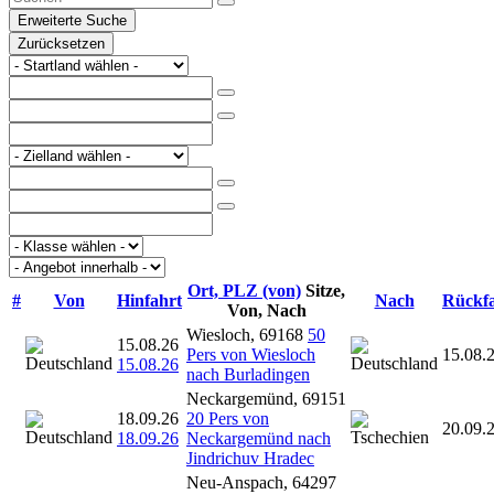
Erweiterte Suche
Zurücksetzen
Ort, PLZ (von)
Sitze,
#
Von
Hinfahrt
Nach
Rückf
Von, Nach
Wiesloch, 69168
50
15.08.26
Pers von Wiesloch
15.08.
15.08.26
nach Burladingen
Neckargemünd, 69151
18.09.26
20 Pers von
20.09.
18.09.26
Neckargemünd nach
Jindrichuv Hradec
Neu-Anspach, 64297