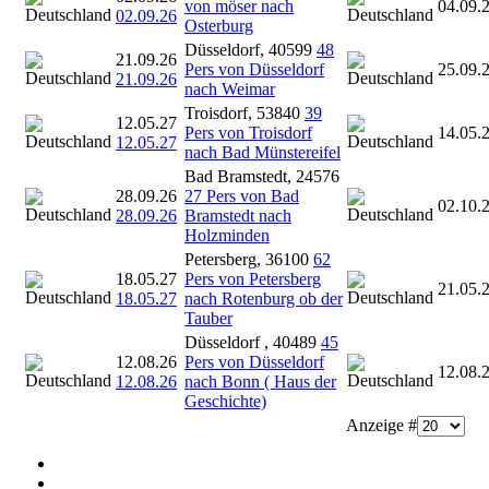
von möser nach
04.09.
02.09.26
Osterburg
Düsseldorf, 40599
48
21.09.26
Pers von Düsseldorf
25.09.
21.09.26
nach Weimar
Troisdorf, 53840
39
12.05.27
Pers von Troisdorf
14.05.
12.05.27
nach Bad Münstereifel
Bad Bramstedt, 24576
28.09.26
27 Pers von Bad
02.10.
28.09.26
Bramstedt nach
Holzminden
Petersberg, 36100
62
18.05.27
Pers von Petersberg
21.05.
18.05.27
nach Rotenburg ob der
Tauber
Düsseldorf , 40489
45
12.08.26
Pers von Düsseldorf
12.08.
12.08.26
nach Bonn ( Haus der
Geschichte)
Anzeige #