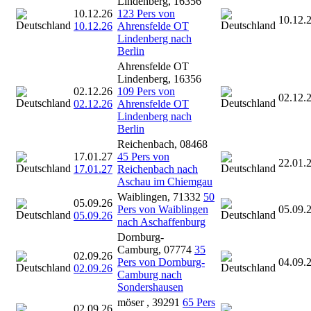
Lindenberg, 16356
10.12.26
123 Pers von
10.12.
10.12.26
Ahrensfelde OT
Lindenberg nach
Berlin
Ahrensfelde OT
Lindenberg, 16356
02.12.26
109 Pers von
02.12.
02.12.26
Ahrensfelde OT
Lindenberg nach
Berlin
Reichenbach, 08468
17.01.27
45 Pers von
22.01.
17.01.27
Reichenbach nach
Aschau im Chiemgau
Waiblingen, 71332
50
05.09.26
Pers von Waiblingen
05.09.
05.09.26
nach Aschaffenburg
Dornburg-
Camburg, 07774
35
02.09.26
Pers von Dornburg-
04.09.
02.09.26
Camburg nach
Sondershausen
möser , 39291
65 Pers
02.09.26