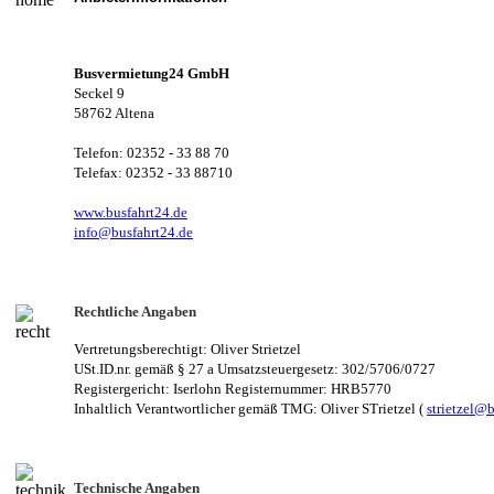
Busvermietung24 GmbH
Seckel 9
58762 Altena
Telefon: 02352 - 33 88 70
Telefax: 02352 - 33 88710
www.busfahrt24.de
i
nfo@busfahrt24.de
Rechtliche Angaben
Vertretungsberechtigt: Oliver Strietzel
USt.ID.nr. gemäß § 27 a Umsatzsteuergesetz: 302/5706/0727
Registergericht: Iserlohn Registernummer: HRB5770
Inhaltlich Verantwortlicher gemäß TMG: Oliver STrietzel (
strietzel@
Technische Angaben